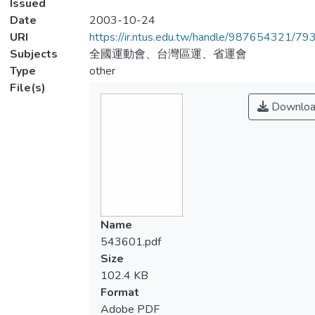
Issued
Date
2003-10-24
URI
https://ir.ntus.edu.tw/handle/987654321/79
Subjects
全國運動會、台灣區運、省運會
Type
other
File(s)
Downloa
Name
543601.pdf
Size
102.4 KB
Format
Adobe PDF