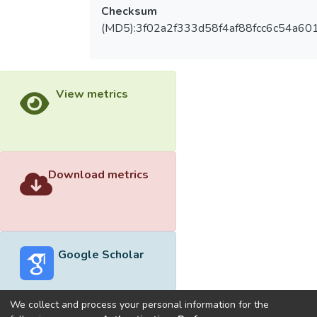
Checksum
(MD5):3f02a2f333d58f4af88fcc6c54a60
View metrics
Download metrics
Google Scholar
We collect and process your personal information for the