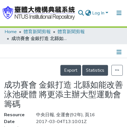
Log In
Home
體育新聞剪報
體育新聞剪報
Communities & Collections
成功賽會 金銀打造 北縣如能改善泳池硬體 將更添主辦大型運動會籌碼
Research Outputs
Fundings & Projects
Details
People
Export
Statistics
Organizations
成功賽會 金銀打造 北縣如能改善
Statistics
泳池硬體 將更添主辦大型運動會
籌碼
Resource
中央日報, 全運會(92年), 頁16
Date
2017-03-04T13:10:01Z