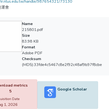
//ir.ntus.edu.tw/handle/987654321/73130
奧運會
Name
215801.pdf
Size
83.98 KB
Format
Adobe PDF
Checksum
(MD5):33fde4c5467c8e2f92c48af9b97f8cbe
nload metrics
Google Scholar
5
uisition Date
g 1, 2026