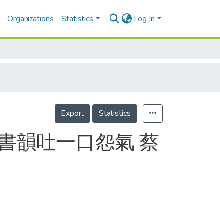
Organizations
Statistics
Log In
Export
Statistics
劉書韻吐一口怨氣 蔡