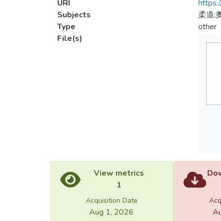
URI
https:
Subjects
柔道;
Type
other
File(s)
View metrics
Dow
1
Acquisition Date
Acq
Aug 1, 2026
Au