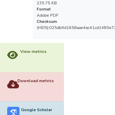
235.75 KB
Format
Adobe PDF
Checksum
(MD5):025db9d1658aae4ac41cd1485e7
View metrics
Download metrics
Google Scholar