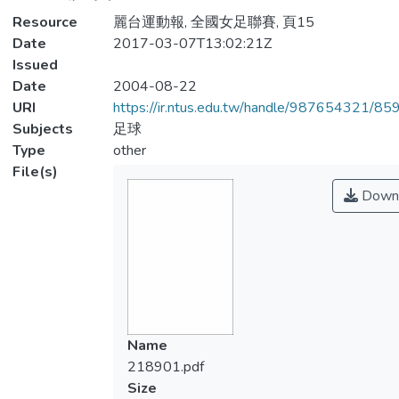
Resource
麗台運動報, 全國女足聯賽, 頁15
Date
2017-03-07T13:02:21Z
Issued
Date
2004-08-22
URI
https://ir.ntus.edu.tw/handle/987654321/85
Subjects
足球
Type
other
File(s)
Down
Name
218901.pdf
Size