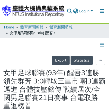
Log In
Home
體育新聞剪報
體育新聞剪報
Communities & Collections
女甲足球聯賽(93年) 醒吾3連勝領先群芳 3:0輕取三重市 朝3連霸邁進 台體技壓銘傳 戰績居次/全國男足聯賽21日賽事 台電取勝 重返榜首
Research Outputs
Fundings & Projects
Details
People
Export
Statistics
Organizations
女甲足球聯賽(93年) 醒吾3連勝
Statistics
領先群芳 3:0輕取三重市 朝3連霸
邁進 台體技壓銘傳 戰績居次/全
國男足聯賽21日賽事 台電取勝
重返榜首