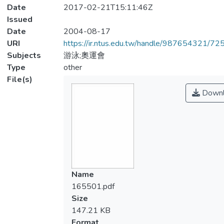
Date
2017-02-21T15:11:46Z
Issued
Date
2004-08-17
URI
https://ir.ntus.edu.tw/handle/987654321/72
Subjects
游泳;奧運會
Type
other
File(s)
Downl
Name
165501.pdf
Size
147.21 KB
Format