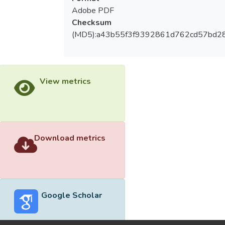
Adobe PDF
Checksum
(MD5):a43b55f3f9392861d762cd57bd2
View metrics
Download metrics
Google Scholar