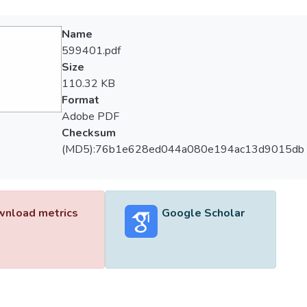
Name
599401.pdf
Size
110.32 KB
Format
Adobe PDF
Checksum
(MD5):76b1e628ed044a080e194ac13d9015db
nload metrics
Google Scholar