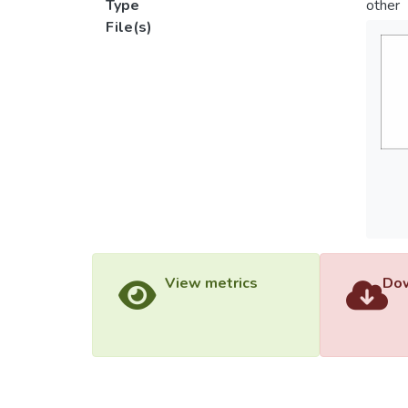
Type
other
File(s)
View metrics
Dow