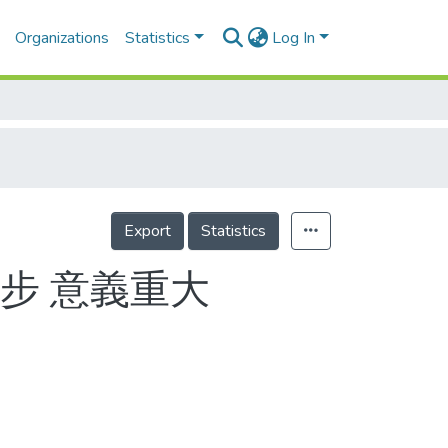
Organizations
Statistics
Log In
Export
Statistics
步 意義重大