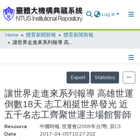
Log In
Home
體育新聞剪報
體育新聞剪報
Communities & Collections
讓世界走進來系列報導 高雄世運倒數18天 志工相挺世界發光 近五千名志工齊聚世運主場館誓師
Research Outputs
Fundings & Projects
Details
People
Export
Statistics
Organizations
讓世界走進來系列報導 高雄世運
Statistics
倒數18天 志工相挺世界發光 近
五千名志工齊聚世運主場館誓師
Resource
中國時報, 世運會(2009年台灣), 頁C3
Date
2017-04-05T10:27:20Z