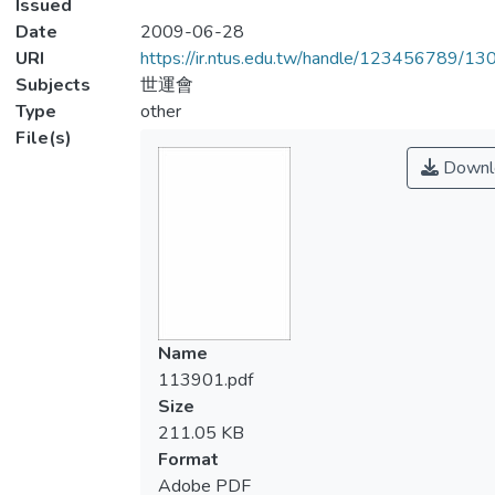
Issued
Date
2009-06-28
URI
https://ir.ntus.edu.tw/handle/123456789/1
Subjects
世運會
Type
other
File(s)
Downl
Name
113901.pdf
Size
211.05 KB
Format
Adobe PDF