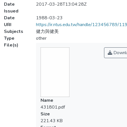
Date
2017-03-28T13:04:28Z
Issued
Date
1988-03-23
URI
https://ir.ntus.edu.tw/handle/123456789/1
Subjects
健力與健美
Type
other
File(s)
Downl
Name
431801.pdf
Size
221.43 KB