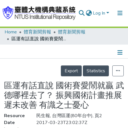
Log In
Home
體育新聞剪報
體育新聞剪報
Communities & Collections
區運有話直說 國術賽愛鬧就贏 武德哪裡去了？ 振興國術計畫推展遲未改善 有識之士憂心
Research Outputs
Fundings & Projects
Details
People
Export
Statistics
Organizations
區運有話直說 國術賽愛鬧就贏 武
Statistics
德哪裡去了？ 振興國術計畫推展
遲未改善 有識之士憂心
Resource
民生報, 台灣區運(80年台中), 頁2
Date
2017-03-23T23:02:37Z