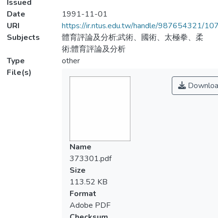
Issued
Date
1991-11-01
URI
https://ir.ntus.edu.tw/handle/987654321/1
Subjects
體育評論及分析;武術、國術、太極拳、柔
術;體育評論及分析
Type
other
File(s)
Downloa
Name
373301.pdf
Size
113.52 KB
Format
Adobe PDF
Checksum