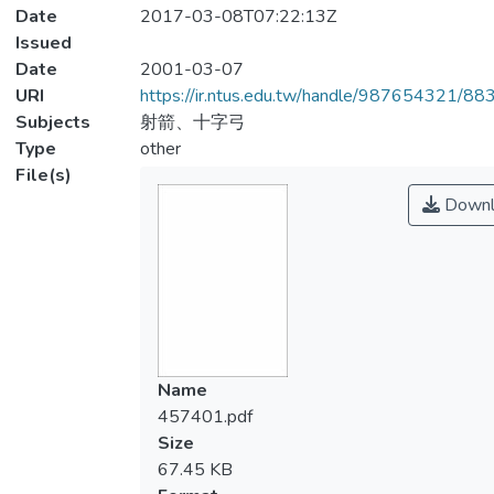
Date
2017-03-08T07:22:13Z
Issued
Date
2001-03-07
URI
https://ir.ntus.edu.tw/handle/987654321/88
Subjects
射箭、十字弓
Type
other
File(s)
Downl
Name
457401.pdf
Size
67.45 KB