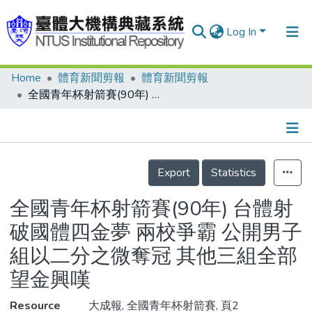
Log In
Home
體育新聞剪報
體育新聞剪報
Communities & Collections
全國青年杯射箭賽(90年) 台體射破國體四金夢 兩校爭霸 公開男子組以二分之微奪冠 其他三組全部望金興嘆
Research Outputs
Fundings & Projects
Details
People
Export
Statistics
Organizations
全國青年杯射箭賽(90年) 台體射
Statistics
破國體四金夢 兩校爭霸 公開男子
組以二分之微奪冠 其他三組全部
望金興嘆
Resource
大成報, 全國青年杯射箭賽, 頁2