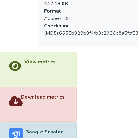
442.49 KB
Format
Adobe PDF
Checksum
(MD5):6655b929b9f4fb3c2936b8a5fcf5
View metrics
Download metrics
Google Scholar