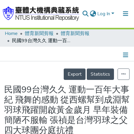
Log In
Home
體育新聞剪報
體育新聞剪報
Communities & Collections
民國99台灣久久 運動一百年大事紀 飛舞的感動 從西螺幫到成淵幫 羽球飛躍開啟黃金歲月 早年裝備簡陋不服輸 張禎是台灣羽球之父 四大球團分庭抗禮
Research Outputs
Fundings & Projects
Details
People
Export
Statistics
Organizations
民國99台灣久久 運動一百年大事
Statistics
紀 飛舞的感動 從西螺幫到成淵幫
羽球飛躍開啟黃金歲月 早年裝備
簡陋不服輸 張禎是台灣羽球之父
四大球團分庭抗禮