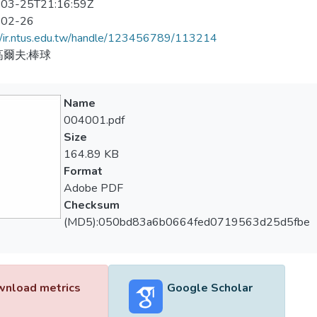
03-25T21:16:59Z
-02-26
//ir.ntus.edu.tw/handle/123456789/113214
高爾夫;棒球
Name
004001.pdf
Size
164.89 KB
Format
Adobe PDF
Checksum
(MD5):050bd83a6b0664fed0719563d25d5fbe
nload metrics
Google Scholar