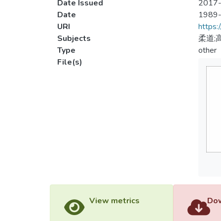
Date Issued
2017-
Date
1989
URI
https:
Subjects
柔道;
Type
other
File(s)
View metrics
Dow