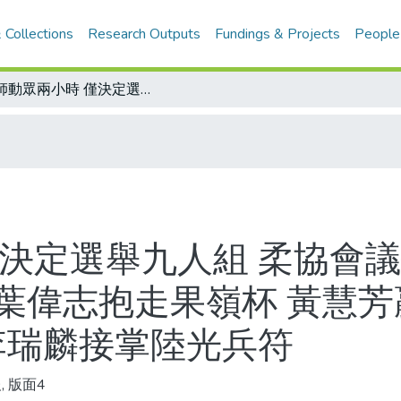
 Collections
Research Outputs
Fundings & Projects
People
勞師動眾兩小時 僅決定選舉九人組 柔協會議打起太極？/台灣區業餘高球賽(78年) 葉偉志抱走果嶺杯 黃慧芳贏得傳奇畫/兩棒集一身 國內第二人 李瑞麟接掌陸光兵符
僅決定選舉九人組 柔協會議
) 葉偉志抱走果嶺杯 黃慧
李瑞麟接掌陸光兵符
, 版面4