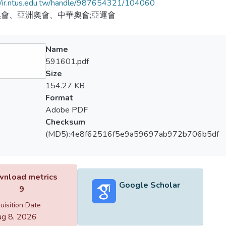
//ir.ntus.edu.tw/handle/987654321/104060
會、亞洲奧會、中華奧會;亞運會
Name
591601.pdf
Size
154.27 KB
Format
Adobe PDF
Checksum
(MD5):4e8f62516f5e9a59697ab972b706b5df
nload metrics
Google Scholar
9
uisition Date
g 8, 2026