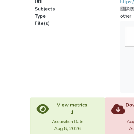
URI
https:
Subjects
國際奧
Type
other
File(s)
View metrics
Dow
1
Acquisition Date
Acq
Aug 8, 2026
Au