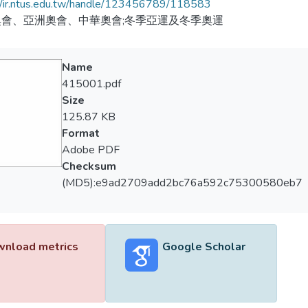
//ir.ntus.edu.tw/handle/123456789/118583
會、亞洲奧會、中華奧會;冬季亞運及冬季奧運
Name
415001.pdf
Size
125.87 KB
Format
Adobe PDF
Checksum
(MD5):e9ad2709add2bc76a592c75300580eb7
nload metrics
Google Scholar