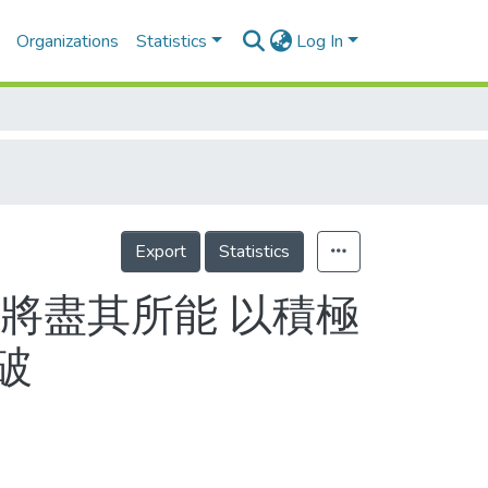
Organizations
Statistics
Log In
Export
Statistics
將盡其所能 以積極
破