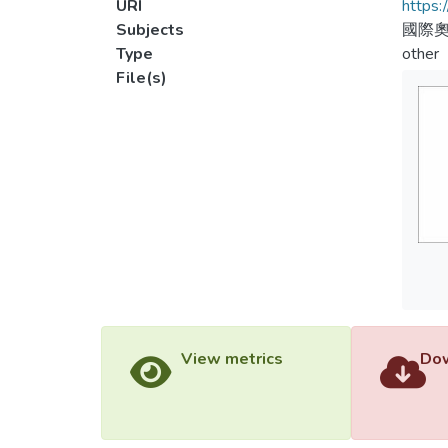
URI
https:
Subjects
國際奧
Type
other
File(s)
View metrics
Dow