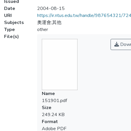
Issued
Date
2004-08-15
URI
https://ir.ntus.edu.tw/handle/987654321/72
Subjects
奧運會;其他
Type
other
File(s)
Down
Name
151901.pdf
Size
249.24 KB
Format
Adobe PDF