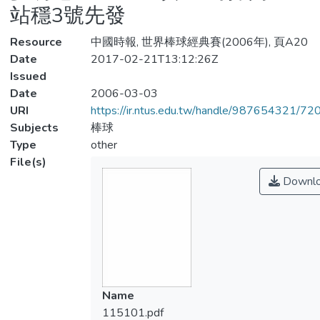
站穩3號先發
Resource
中國時報, 世界棒球經典賽(2006年), 頁A20
Date
2017-02-21T13:12:26Z
Issued
Date
2006-03-03
URI
https://ir.ntus.edu.tw/handle/987654321/72
Subjects
棒球
Type
other
File(s)
Downl
Name
115101.pdf