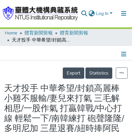
Log In
Home
體育新聞剪報
體育新聞剪報
Communities & Collections
天才投手 中華希望/封鎖高麗棒 小雞不服輸/妻兒來打氣 三毛解相思/一股作氣 打贏韓戰/中心打線 輕鬆一下/南韓練打 砲聲隆隆/多明尼加 三星退賽/紐時捧阿民 站穩3號先發
Research Outputs
Fundings & Projects
Details
People
Export
Statistics
Organizations
天才投手 中華希望/封鎖高麗棒
Statistics
小雞不服輸/妻兒來打氣 三毛解
相思/一股作氣 打贏韓戰/中心打
線 輕鬆一下/南韓練打 砲聲隆隆/
多明尼加 三星退賽/紐時捧阿民