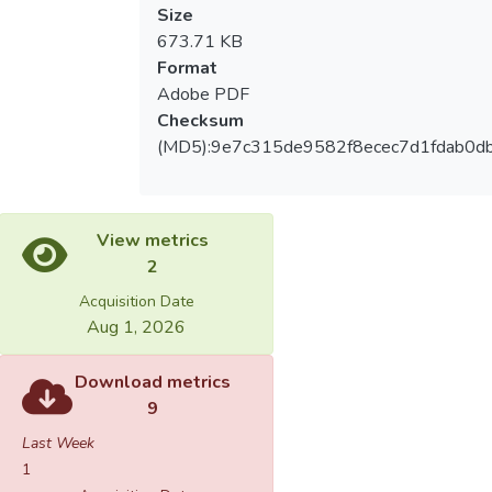
Size
673.71 KB
Format
Adobe PDF
Checksum
(MD5):9e7c315de9582f8ecec7d1fdab0d
View metrics
2
Acquisition Date
Aug 1, 2026
Download metrics
9
Last Week
1