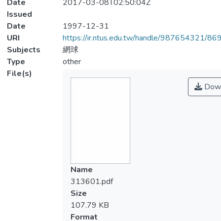
Date
2017-03-08T02:50:04Z
Issued
Date
1997-12-31
URI
https://ir.ntus.edu.tw/handle/987654321/86
Subjects
網球
Type
other
File(s)
Down
Name
313601.pdf
Size
107.79 KB
Format