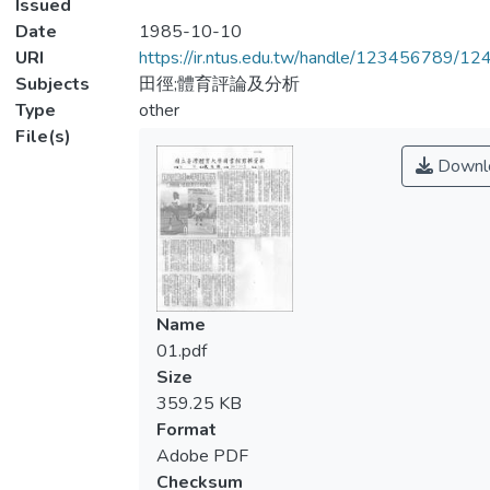
Issued
Date
1985-10-10
URI
https://ir.ntus.edu.tw/handle/123456789/1
Subjects
田徑;體育評論及分析
Type
other
File(s)
Downl
Name
01.pdf
Size
359.25 KB
Format
Adobe PDF
Checksum