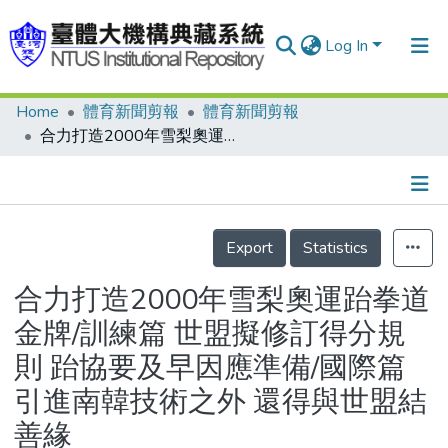
Log In
Home
體育新聞剪報
體育新聞剪報
Communities & Collections
合力打造2000年雪梨奧運跆拳道金牌/訓練篇 世盟擬修訂得分規則 跆協要及早因應準備/國際篇 引進南韓技術之外 還得與世盟結善緣
Research Outputs
Fundings & Projects
Details
People
Export
Statistics
Organizations
合力打造2000年雪梨奧運跆拳道
Statistics
金牌/訓練篇 世盟擬修訂得分規
則 跆協要及早因應準備/國際篇
引進南韓技術之外 還得與世盟結
善緣