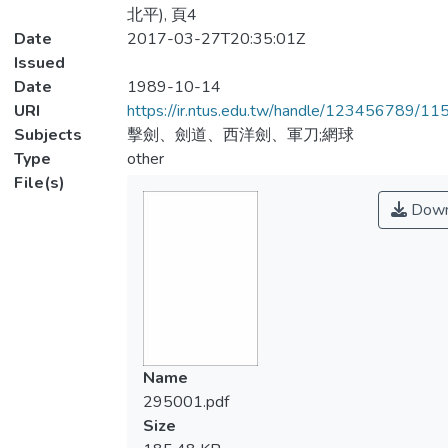
北平), 頁4
Date
2017-03-27T20:35:01Z
Issued
Date
1989-10-14
URI
https://ir.ntus.edu.tw/handle/123456789/1
Subjects
擊劍、劍道、西洋劍、軍刀;網球
Type
other
File(s)
Down
Name
295001.pdf
Size