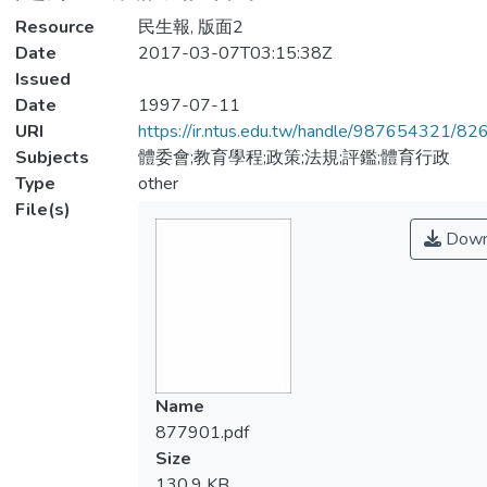
Resource
民生報, 版面2
Date
2017-03-07T03:15:38Z
Issued
Date
1997-07-11
URI
https://ir.ntus.edu.tw/handle/987654321/82
Subjects
體委會;教育學程;政策;法規;評鑑;體育行政
Type
other
File(s)
Down
Name
877901.pdf
Size
130.9 KB