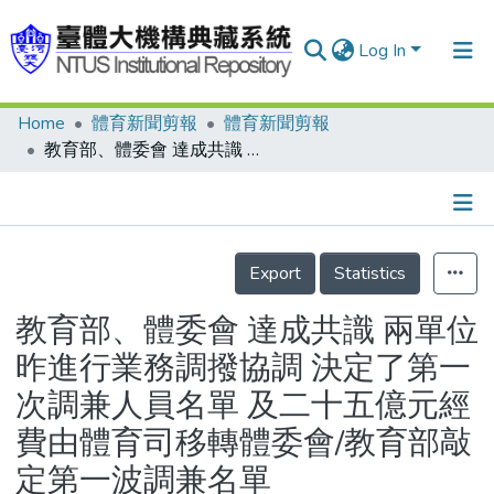
Log In
Home
體育新聞剪報
體育新聞剪報
Communities & Collections
教育部、體委會 達成共識 兩單位昨進行業務調撥協調 決定了第一次調兼人員名單 及二十五億元經費由體育司移轉體委會/教育部敲定第一波調兼名單
Research Outputs
Fundings & Projects
Details
People
Export
Statistics
Organizations
教育部、體委會 達成共識 兩單位
Statistics
昨進行業務調撥協調 決定了第一
次調兼人員名單 及二十五億元經
費由體育司移轉體委會/教育部敲
定第一波調兼名單