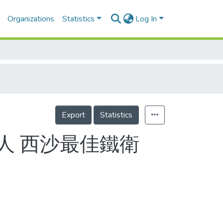
Organizations
Statistics
Log In
Export
Statistics
人 西沙最佳鐵衛