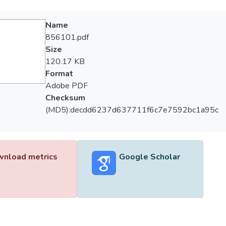
Name
856101.pdf
Size
120.17 KB
Format
Adobe PDF
Checksum
(MD5):decdd6237d637711f6c7e7592bc1a95c
nload metrics
Google Scholar