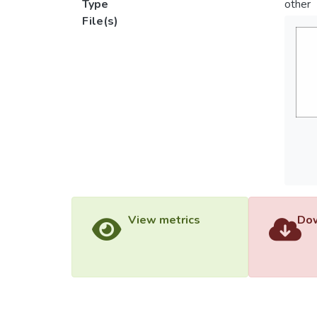
Type
other
File(s)
View metrics
Dow