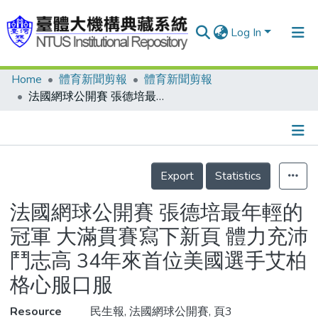
Log In
Home
體育新聞剪報
體育新聞剪報
Communities & Collections
法國網球公開賽 張德培最年輕的冠軍 大滿貫賽寫下新頁 體力充沛鬥志高 34年來首位美國選手艾柏格心服口服
Research Outputs
Fundings & Projects
Details
People
Export
Statistics
Organizations
法國網球公開賽 張德培最年輕的
Statistics
冠軍 大滿貫賽寫下新頁 體力充沛
鬥志高 34年來首位美國選手艾柏
格心服口服
Resource
民生報, 法國網球公開賽, 頁3