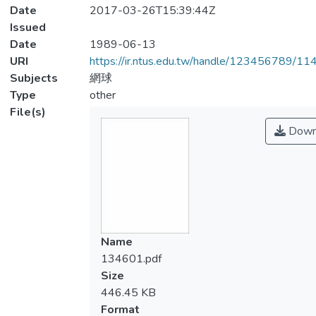
Date
2017-03-26T15:39:44Z
Issued
Date
1989-06-13
URI
https://ir.ntus.edu.tw/handle/123456789/1
Subjects
網球
Type
other
File(s)
Down
Name
134601.pdf
Size
446.45 KB
Format