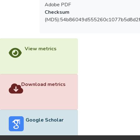
Adobe PDF
Checksum
(MD5):54b86049d555260c1077b5d8d2f
View metrics
Download metrics
Google Scholar