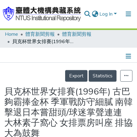
Log In
Home
體育新聞剪報
體育新聞剪報
Communities & Collections
貝克杯世界女排賽(1996年) 古巴夠霸捧金杯 季軍戰防守細膩 南韓擊退日本嘗甜頭/球迷掌聲連連 大林素子窩心 女排票房叫座 排協大為鼓舞
Research Outputs
Fundings & Projects
Details
People
Export
Statistics
Organizations
貝克杯世界女排賽(1996年) 古巴
Statistics
夠霸捧金杯 季軍戰防守細膩 南韓
擊退日本嘗甜頭/球迷掌聲連連
大林素子窩心 女排票房叫座 排協
大為鼓舞