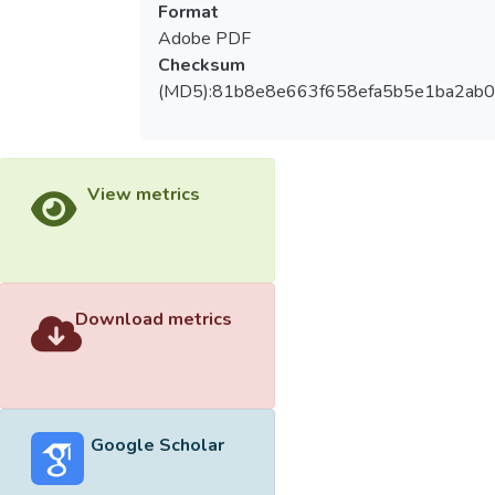
Format
Adobe PDF
Checksum
(MD5):81b8e8e663f658efa5b5e1ba2ab
View metrics
Download metrics
Google Scholar