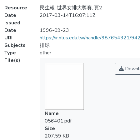
Resource
民生報, 世界女排大獎賽, 頁2
Date
2017-03-14T16:07:11Z
Issued
Date
1996-09-23
URI
https://ir.ntus.edu.tw/handle/987654321/94
Subjects
排球
Type
other
File(s)
Downl
Name
056401.pdf
Size
207.59 KB