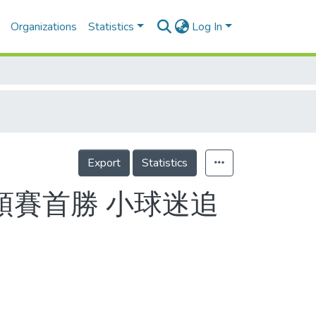
Organizations
Statistics
Log In
Export
Statistics
預賽首勝 小球迷追