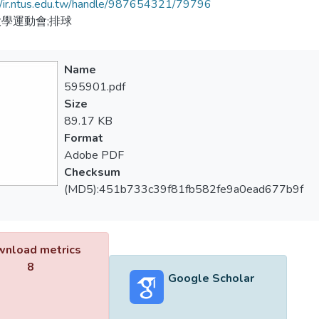
//ir.ntus.edu.tw/handle/987654321/79796
學運動會;排球
Name
595901.pdf
Size
89.17 KB
Format
Adobe PDF
Checksum
(MD5):451b733c39f81fb582fe9a0ead677b9f
nload metrics
8
Google Scholar