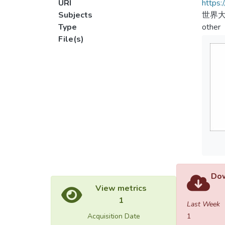
URI
https:
Subjects
世界大
Type
other
File(s)
Dow
View metrics
1
Last Week
Acquisition Date
1