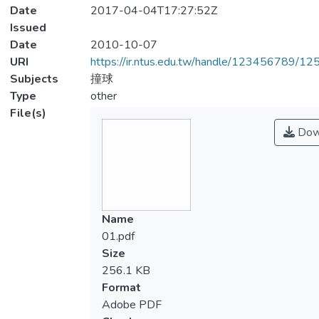
Date
2017-04-04T17:27:52Z
Issued
Date
2010-10-07
URI
https://ir.ntus.edu.tw/handle/123456789/1
Subjects
撞球
Type
other
File(s)
Dow
Name
01.pdf
Size
256.1 KB
Format
Adobe PDF