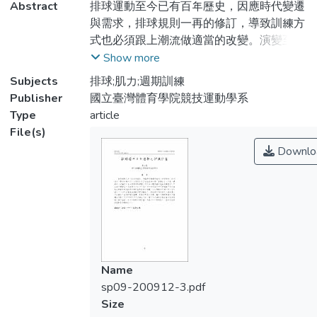
Abstract
排球運動至今已有百年歷史，因應時代變遷
與需求，排球規則一再的修訂，導致訓練方
式也必須跟上潮流做適當的改變。演變至
今，身高、彈跳能力的優劣已成為排球制勝
Show more
關鍵，然而先天體材優劣是無法操控的，只
Subjects
排球;肌力;週期訓練
能強化彈跳能力來禰補先天上的不足，所以
Publisher
國立臺灣體育學院競技運動學系
如何強化肌力與爆發力來改進垂直跳躍表現
Type
article
是排球訓練計畫最重要的課題。土法煉鋼的
File(s)
訓練方法已經不適用了，肌力訓練應在運動
Downlo
科學的搭配下，重視選手的生理及心理回
饋，以正確和人道的訓練為基準，來達成既
定之目標。藉由了解排球選手所需體能因
素、作用肌群及肌力訓練之方法，運用不同
週期訓練計畫來為排球選手設計適當、有效
的週期訓練計畫，來提升肌力與爆發力，進
而改善排球運動員的彈跳能力。
Name
sp09-200912-3.pdf
Size