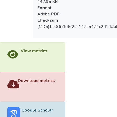
442.95 KB
Format
Adobe PDF
Checksum
(MD5):bcc9675862aa147a5474c2d1dcfa
View metrics
Download metrics
Google Scholar