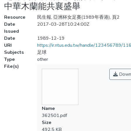
中華木蘭能共襄盛舉
Resource
民生報, 亞洲杯女足賽(1989年香港), 頁2
Date
2017-03-28T10:24:00Z
Issued
Date
1989-12-19
URI
https://ir.ntus.edu.tw/handle/123456789/1
Subjects
足球
Type
other
File(s)
Down
Name
362501.pdf
Size
492.5 KB