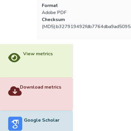
Format
Adobe PDF
Checksum
(MD5):b327919492fdb7764dba9ad5095
View metrics
Download metrics
Google Scholar