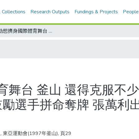
 Collections
Research Outputs
Fundings & Projects
People
卯勁想擠身國際體育舞台 釜山 還得克服不少考驗/大陸張津京劉璇 體操稱王封后 鼓勵選手拼命奪牌 張萬利出重賞/中華奪牌 寄望男子體操
育舞台 釜山 還得克服不少
鼓勵選手拼命奪牌 張萬利出
 東亞運動會(1997年釜山), 頁29