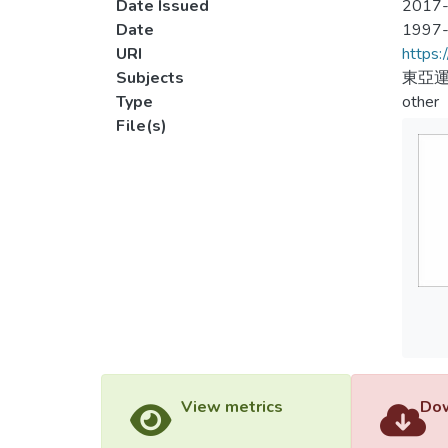
Date Issued
2017-
Date
1997
URI
https:
Subjects
東亞運
Type
other
File(s)
View metrics
Dow