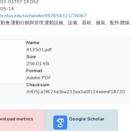
03-01T07:19:05Z
-05-14
//ir.ntus.edu.tw/handle/987654321/78067
動會;運動行銷與管理;運動設施、設備、器材、服裝、配件;體操
Name
413501.pdf
Size
256.01 KB
Format
Adobe PDF
Checksum
(MD5):a3f624a3ba233ea3a0f124ebedf18730
nload metrics
Google Scholar