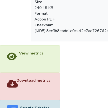
Size
240.48 KB
Format
Adobe PDF
Checksum
(MD5):8ecffb8ebdc1e0c442e7ae726762
View metrics
Download metrics
Google Scholar