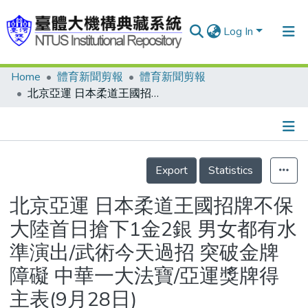
Log In
Home
體育新聞剪報
體育新聞剪報
Communities & Collections
北京亞運 日本柔道王國招牌不保 大陸首日搶下1金2銀 男女都有水準演出/武術今天過招 突破金牌障礙 中華一大法寶/亞運獎牌得主表(9月28日)
Research Outputs
Fundings & Projects
Details
People
Export
Statistics
Organizations
北京亞運 日本柔道王國招牌不保
Statistics
大陸首日搶下1金2銀 男女都有水
準演出/武術今天過招 突破金牌
障礙 中華一大法寶/亞運獎牌得
主表(9月28日)