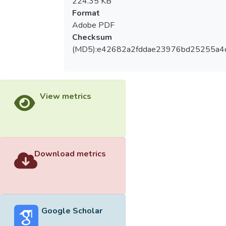
224.35 KB
Format
Adobe PDF
Checksum
(MD5):e42682a2fddae23976bd25255a4
View metrics
Download metrics
Google Scholar