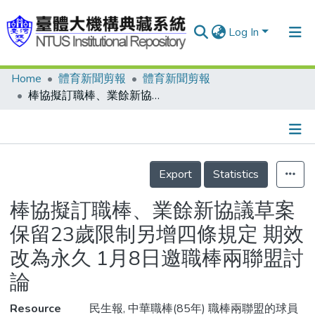
Log In
Home
體育新聞剪報
體育新聞剪報
Communities & Collections
棒協擬訂職棒、業餘新協議草案 保留23歲限制另增四條規定 期效改為永久 1月8日邀職棒兩聯盟討論
Research Outputs
Fundings & Projects
Details
People
Export
Statistics
Organizations
棒協擬訂職棒、業餘新協議草案
Statistics
保留23歲限制另增四條規定 期效
改為永久 1月8日邀職棒兩聯盟討
論
Resource
民生報, 中華職棒(85年) 職棒兩聯盟的球員