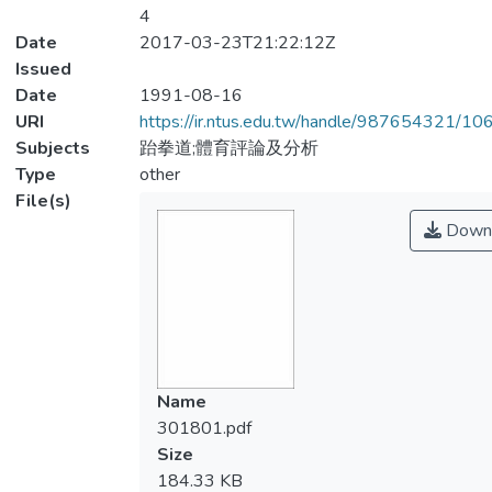
4
Date
2017-03-23T21:22:12Z
Issued
Date
1991-08-16
URI
https://ir.ntus.edu.tw/handle/987654321/1
Subjects
跆拳道;體育評論及分析
Type
other
File(s)
Down
Name
301801.pdf
Size
184.33 KB