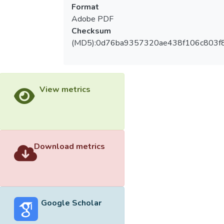
Format
Adobe PDF
Checksum
(MD5):0d76ba9357320ae438f106c803f
View metrics
Download metrics
Google Scholar