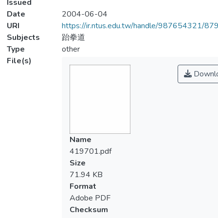
Issued
Date
2004-06-04
URI
https://ir.ntus.edu.tw/handle/987654321/87
Subjects
跆拳道
Type
other
File(s)
Downl
Name
419701.pdf
Size
71.94 KB
Format
Adobe PDF
Checksum