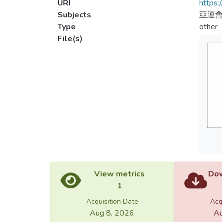
URI
https:
Subjects
亞運會
Type
other
File(s)
View metrics
Dow
1
Acquisition Date
Acq
Aug 8, 2026
Au