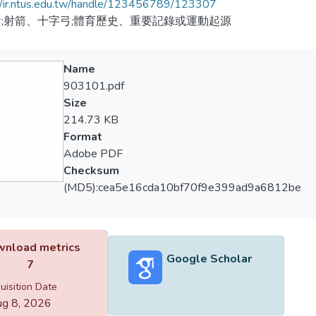
//ir.ntus.edu.tw/handle/123456789/123307
;射箭、十字弓;體育歷史、重要記錄或運動起源
Name
903101.pdf
Size
214.73 KB
Format
Adobe PDF
Checksum
(MD5):cea5e16cda10bf70f9e399ad9a6812be
nload metrics
Google Scholar
7
uisition Date
g 8, 2026