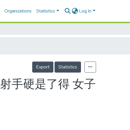
Organizations
Statistics
Log In
Export
Statistics
射手硬是了得 女子