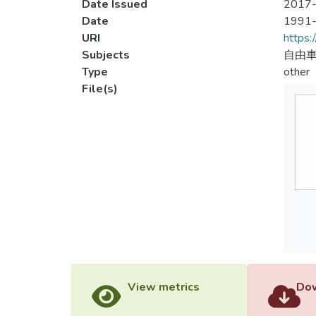
Date Issued
2017-
Date
1991
URI
https:
Subjects
自由
Type
other
File(s)
View metrics
Dow