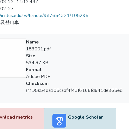
03-23T14:13:43Z
-02-27
//ir.ntus.edu.tw/handle/987654321/105295
車及登山車
Name
183001.pdf
Size
534.97 KB
Format
Adobe PDF
Checksum
(MD5):54da105cadf4f43f6166fd641de965e8
nload metrics
Google Scholar