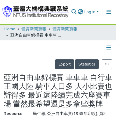
Log In
Home
體育新聞剪報
體育新聞剪報
Communities & Collections
亞洲自由車錦標賽 車車車 自行車王國大陸 騎車人口多 大小比賽也辦得多 最近還陸續完成六座賽車場 當然最希望還是多拿些獎牌
Research Outputs
Fundings & Projects
Details
People
Export
Statistics
Organizations
亞洲自由車錦標賽 車車車 自行車
Statistics
王國大陸 騎車人口多 大小比賽也
辦得多 最近還陸續完成六座賽車
場 當然最希望還是多拿些獎牌
Resource
民生報, 亞洲自由車賽(1989年印度), 頁3