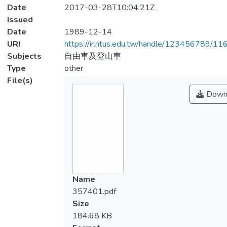
Date
2017-03-28T10:04:21Z
Issued
Date
1989-12-14
URI
https://ir.ntus.edu.tw/handle/123456789/1
Subjects
自由車及登山車
Type
other
File(s)
Down
Name
357401.pdf
Size
184.68 KB