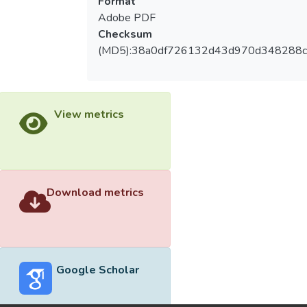
Format
Adobe PDF
Checksum
(MD5):38a0df726132d43d970d348288c
View metrics
Download metrics
Google Scholar