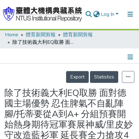
Log In
Home
體育新聞剪報
體育新聞剪報
Communities & Collections
除了技術義大利EQ取勝 面對德國主場優勢 忍住脾氣不自亂陣腳/托蒂要從A到A+ 分組預賽開始熱身期待冠軍賽展神威/里皮妙守改造藍衫軍 延長賽全力搶攻4名鋒線發揮威力/藍衫軍蛻變經典好球/香蕉球足球場上最美的弧線
Research Outputs
Fundings & Projects
Details
People
Export
Statistics
Organizations
除了技術義大利EQ取勝 面對德
Statistics
國主場優勢 忍住脾氣不自亂陣
腳/托蒂要從A到A+ 分組預賽開
始熱身期待冠軍賽展神威/里皮妙
守改造藍衫軍 延長賽全力搶攻4