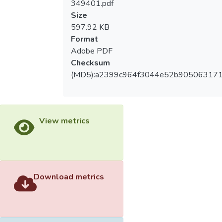
349401.pdf
Size
597.92 KB
Format
Adobe PDF
Checksum
(MD5):a2399c964f3044e52b905063171
View metrics
Download metrics