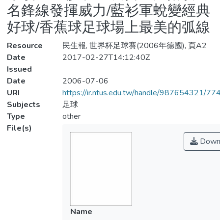
名鋒線發揮威力/藍衫軍蛻變經典
好球/香蕉球足球場上最美的弧線
Resource
民生報, 世界杯足球賽(2006年德國), 頁A2
Date
2017-02-27T14:12:40Z
Issued
Date
2006-07-06
URI
https://ir.ntus.edu.tw/handle/987654321/77
Subjects
足球
Type
other
File(s)
Down
Name