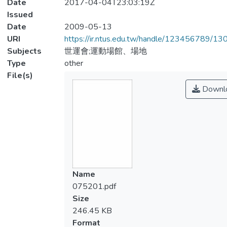
Date
2017-04-04T23:03:19Z
Issued
Date
2009-05-13
URI
https://ir.ntus.edu.tw/handle/123456789/1
Subjects
世運會;運動場館、場地
Type
other
File(s)
Downl
Name
075201.pdf
Size
246.45 KB
Format