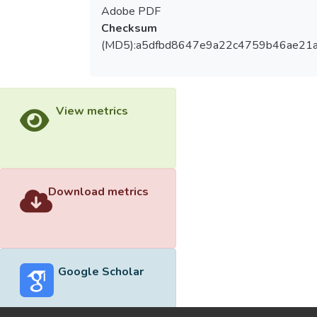
Adobe PDF
Checksum
(MD5):a5dfbd8647e9a22c4759b46ae21a
View metrics
Download metrics
Google Scholar