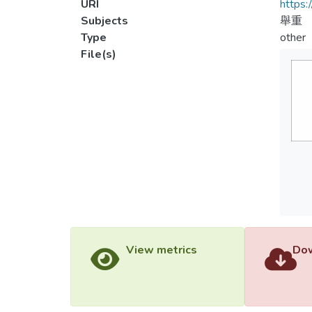
URI
https:
Subjects
舉重
Type
other
File(s)
View metrics
Dow