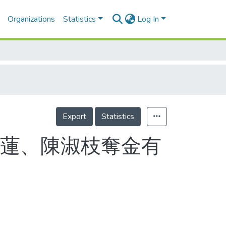
Organizations
Statistics
Log In
Export
Statistics
瑞蓮、陳淑枝奪金有