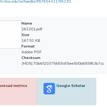
//ir.ntus.edu.tw/handle/987654321/96230
Name
262201.pdf
Size
167.51 KB
Format
Adobe PDF
Checksum
(MD5):70b6f20375669c65ee500b685f63b7cc
nload metrics
Google Scholar