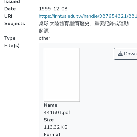
Issued
Date
1999-12-08
URI
https://ir.ntus.edu.tw/handle/987654321/88
Subjects
桌球;大陸體育;體育歷史、重要記錄或運動
起源
Type
other
File(s)
Downl
Name
441801.pdf
Size
113.32 KB
Format