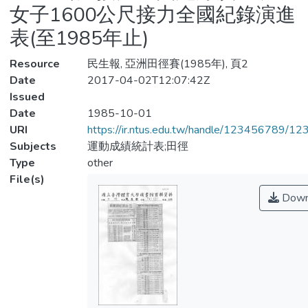
女子1600公尺接力全國紀錄演進
表(至1985年止)
Resource
民生報, 亞洲田徑賽(1985年), 頁2
Date
2017-04-02T12:07:42Z
Issued
Date
1985-10-01
URI
https://ir.ntus.edu.tw/handle/123456789/1
Subjects
運動成績統計表;田徑
Type
other
File(s)
Down