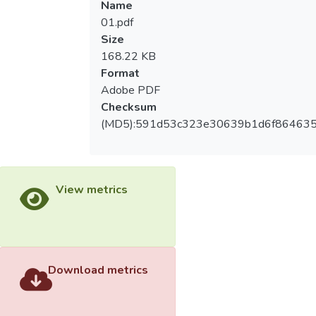
Name
01.pdf
Size
168.22 KB
Format
Adobe PDF
Checksum
(MD5):591d53c323e30639b1d6f86463
View metrics
Download metrics