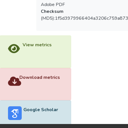
Adobe PDF
Checksum
(MD5):1f5d3979966404a3206c759a873
View metrics
Download metrics
Google Scholar