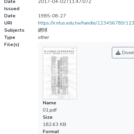
Date
2017-04-02T11:47:07Z
Issued
Date
1985-08-27
URI
https://ir.ntus.edu.tw/handle/123456789/1
Subjects
網球
Type
other
File(s)
Down
Name
01.pdf
Size
182.63 KB
Format