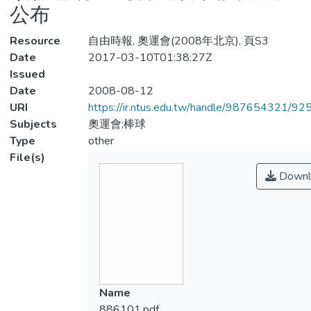
公布
Resource
自由時報, 奧運會(2008年北京), 頁S3
Date
2017-03-10T01:38:27Z
Issued
Date
2008-08-12
URI
https://ir.ntus.edu.tw/handle/987654321/92
Subjects
奧運會;棒球
Type
other
File(s)
Downl
Name
886101.pdf