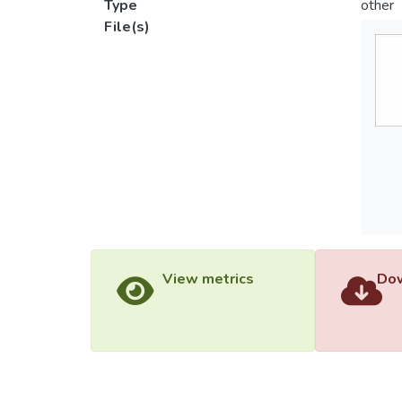
Type
other
File(s)
View metrics
Dow