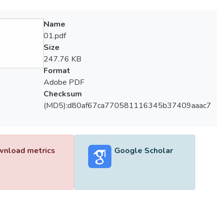
Name
01.pdf
Size
247.76 KB
Format
Adobe PDF
Checksum
(MD5):d80af67ca770581116345b37409aaac7
nload metrics
Google Scholar