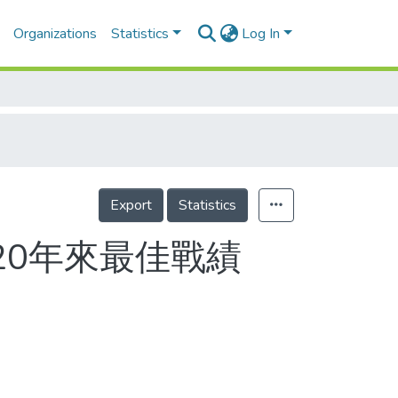
Organizations
Statistics
Log In
Export
Statistics
20年來最佳戰績