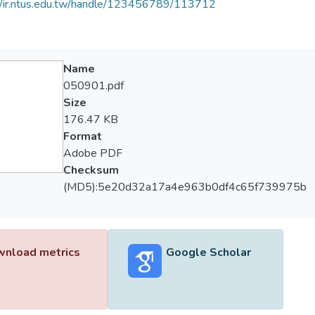
//ir.ntus.edu.tw/handle/123456789/113712
Name
050901.pdf
Size
176.47 KB
Format
Adobe PDF
Checksum
(MD5):5e20d32a17a4e963b0df4c65f739975b
nload metrics
Google Scholar