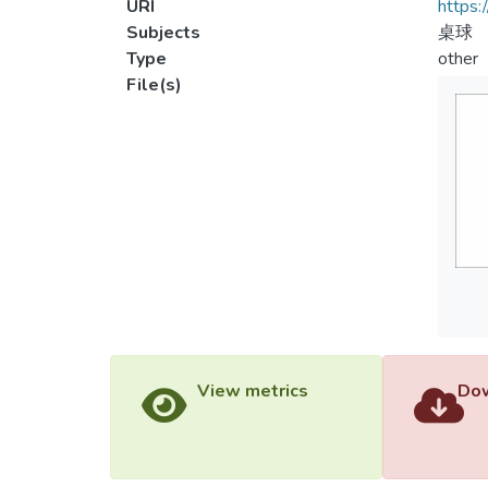
URI
https:
Subjects
桌球
Type
other
File(s)
View metrics
Dow