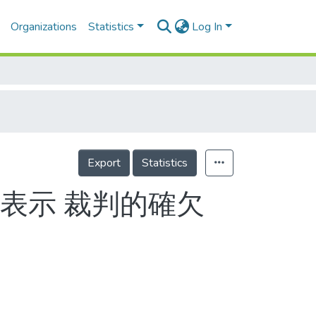
Organizations
Statistics
Log In
Export
Statistics
表示 裁判的確欠