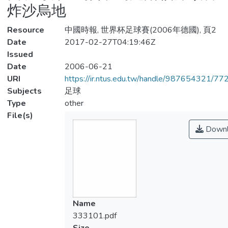
炸沙烏地
Resource
中國時報, 世界杯足球賽(2006年德國), 頁2
Date
2017-02-27T04:19:46Z
Issued
Date
2006-06-21
URI
https://ir.ntus.edu.tw/handle/987654321/77
Subjects
足球
Type
other
File(s)
Downl
Name
333101.pdf
Size