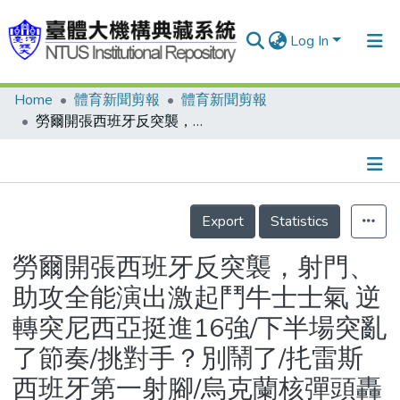
Log In
Home
體育新聞剪報
體育新聞剪報
Communities & Collections
勞爾開張西班牙反突襲，射門、助攻全能演出激起鬥牛士士氣 逆轉突尼西亞挺進16強/下半場突亂了節奏/挑對手？別鬧了/扥雷斯西班牙第一射腳/烏克蘭核彈頭轟炸沙烏地
Research Outputs
Fundings & Projects
Details
People
Export
Statistics
Organizations
勞爾開張西班牙反突襲，射門、
Statistics
助攻全能演出激起鬥牛士士氣 逆
轉突尼西亞挺進16強/下半場突亂
了節奏/挑對手？別鬧了/扥雷斯
西班牙第一射腳/烏克蘭核彈頭轟