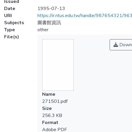
Issued
Date
1995-07-13
URI
https://ir.ntus.edu.tw/handle/987654321/96
Subjects
圖書館資訊
Type
other
File(s)
Downl
Name
271501.pdf
Size
256.3 KB
Format
Adobe PDF