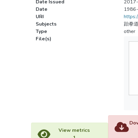
Date Issued
2017-
Date
1986
URI
https:
Subjects
跆拳道
Type
other
File(s)
Dow
View metrics
1