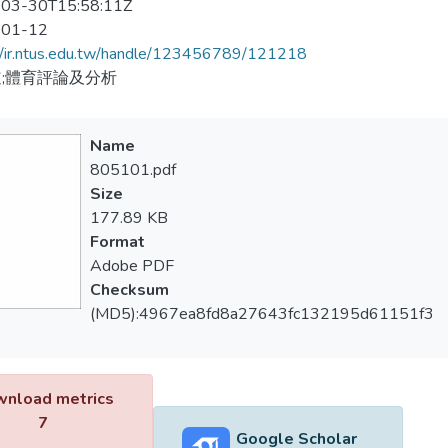
03-30T15:58:11Z
-01-12
//ir.ntus.edu.tw/handle/123456789/121218
;體育評論及分析
Name
805101.pdf
Size
177.89 KB
Format
Adobe PDF
Checksum
(MD5):4967ea8fd8a27643fc132195d61151f3
nload metrics
7
Google Scholar