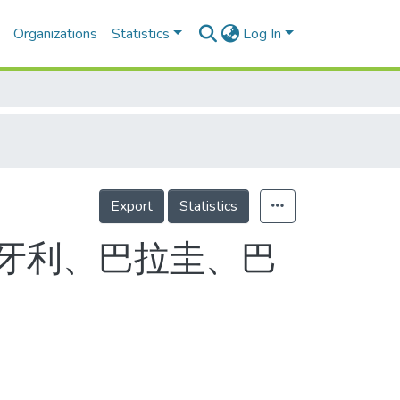
Organizations
Statistics
Log In
Export
Statistics
匈牙利、巴拉圭、巴