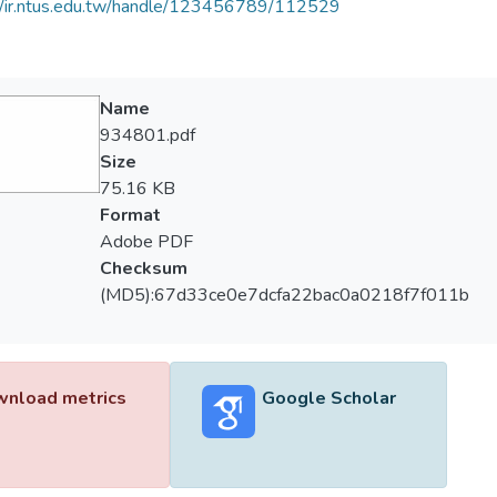
//ir.ntus.edu.tw/handle/123456789/112529
Name
934801.pdf
Size
75.16 KB
Format
Adobe PDF
Checksum
(MD5):67d33ce0e7dcfa22bac0a0218f7f011b
nload metrics
Google Scholar