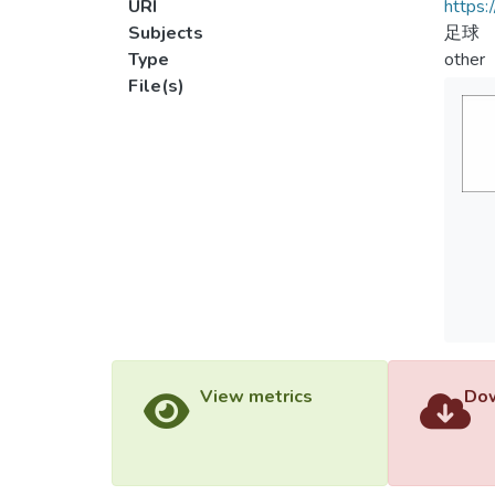
URI
https:
Subjects
足球
Type
other
File(s)
View metrics
Dow