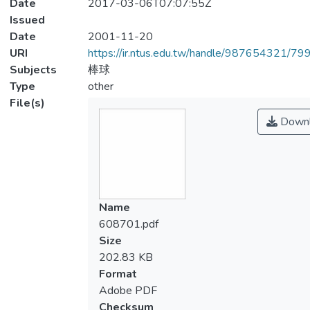
Date
2017-03-06T07:07:55Z
Issued
Date
2001-11-20
URI
https://ir.ntus.edu.tw/handle/987654321/79
Subjects
棒球
Type
other
File(s)
Downl
Name
608701.pdf
Size
202.83 KB
Format
Adobe PDF
Checksum