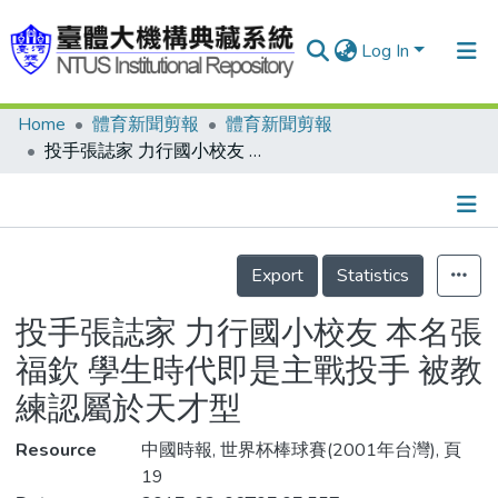
Log In
Home
體育新聞剪報
體育新聞剪報
Communities & Collections
投手張誌家 力行國小校友 本名張福欽 學生時代即是主戰投手 被教練認屬於天才型
Research Outputs
Fundings & Projects
Details
People
Export
Statistics
Organizations
投手張誌家 力行國小校友 本名張
Statistics
福欽 學生時代即是主戰投手 被教
練認屬於天才型
Resource
中國時報, 世界杯棒球賽(2001年台灣), 頁
19